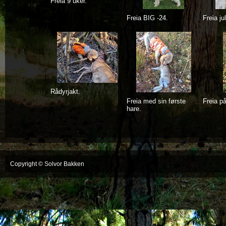
Freia 9 uker.
Freia BIG -24.
Freia ju
Rådyrjakt.
Freia med sin første
Freia på
hare.
Copyright © Solvor Bakken