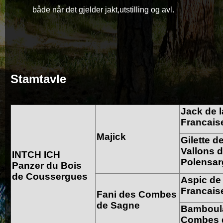
både når det gjelder jakt,utstilling og avl.
Stamtavle
Jack de l
Francais
Majick
Gilette d
Vallons 
INTCH ICH
Polensa
Panzer du Bois
de Coussergues
Aspic de 
Francais
Fani des Combes
de Sagne
Bamboul
Combes 