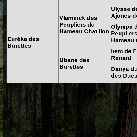
Ulysse d
Ajoncs d
Vlaminck des
Peupliers du
Olympe 
Hameau Chatillon
Peuplier
Euréka des
Hameau C
Burettes
Item de F
Renard
Ubane des
Burettes
Danya du
des Duc