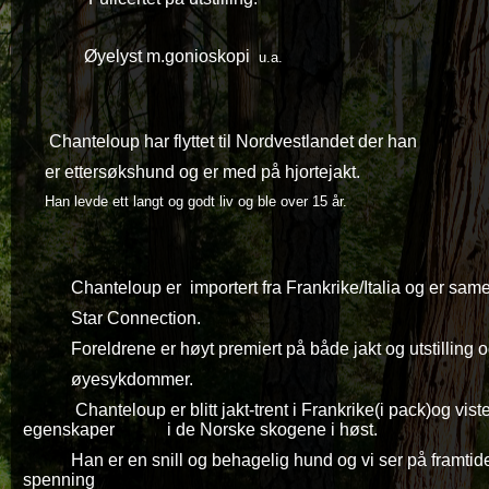
Øyelyst m.gonioskopi
u.a.
Chanteloup har flyttet til Nordvestlandet der han
er ettersøkshund og er med på hjortejakt.
Han levde ett langt og godt liv og ble over 15 år.
Chanteloup er importert fra Frankrike/Italia og er s
Star Connection.
Foreldrene er høyt premiert på både jakt og utstilling og
øyesykdommer.
Chanteloup er blitt jakt-trent i Frankrike(i pack)og vis
egenskaper i de Norske skogene i høst.
Han er en snill og behagelig hund og vi ser på framti
spenning