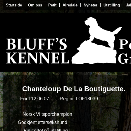
Startside
Om oss
Petit
Airedale
Nyheter
Utstilling
Ja
Chanteloup De La Boutiguette.
Født 12.06.07. Reg.nr. LOF18039
Norsk Viltsporchampion
Godkjent ettersøkshund
Fullcertet på utstilling.